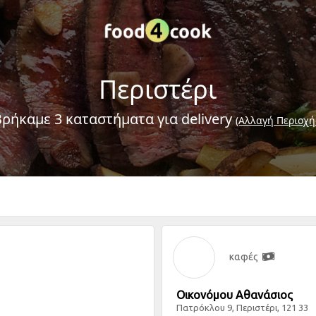
Περιστέρι
Βρήκαμε 3 καταστήματα για delivery
(Αλλαγή Περιοχή
καφές
Οικονόμου Αθανάσιος
Πατρόκλου 9, Περιστέρι, 121 33