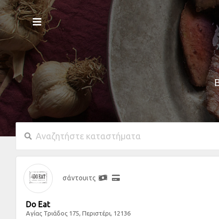
σάντουιτς
Do Eat
Αγίας Τριάδος 175, Περιστέρι, 12136