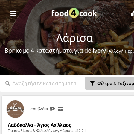
Λάρισα
Βρήκαμε 4 καταστήματα για delivery
(Αλλαγή Περι
Φίλτρα & Ταξινό
σουβλάκι
Λαδόκολλα - Άγιος Αχίλλειος
Παπαφλέσσα & Φιλελλήνων, Λάρισα, 412 21