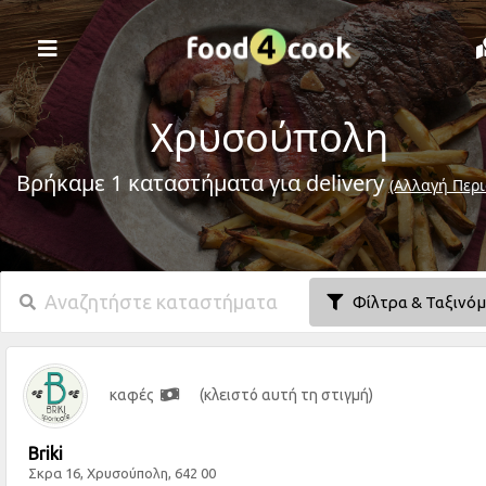
Χρυσούπολη
Βρήκαμε 1 καταστήματα για delivery
(Αλλαγή Περι
Φίλτρα & Ταξινό
καφές
(κλειστό αυτή τη στιγμή)
Briki
Σκρα 16, Χρυσούπολη, 642 00