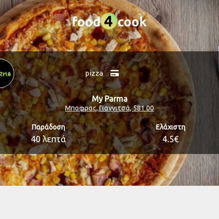
pizza
My Parma
Μπαφρας, Γιαννιτσά, 581 00
Παράδοση
Ελάχιστη
40 λεπτά
4.5€