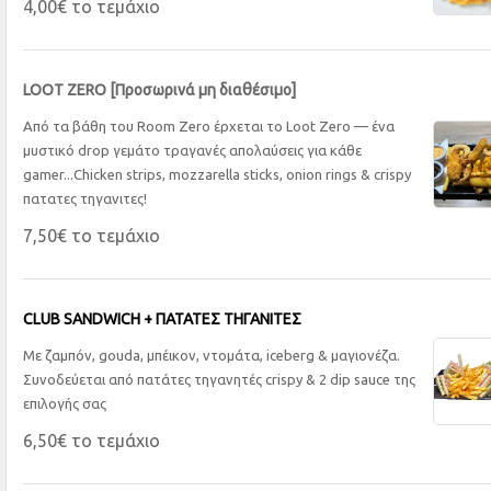
4,00€ το τεμάχιο
LOOT ZERO [Προσωρινά μη διαθέσιμο]
Από τα βάθη του Room Zero έρχεται το Loot Zero — ένα
μυστικό drop γεμάτο τραγανές απολαύσεις για κάθε
gamer...Chicken strips, mozzarella sticks, onion rings & crispy
πατατες τηγανιτες!
7,50€ το τεμάχιο
CLUB SANDWICH + ΠΑΤΑΤΕΣ ΤΗΓΑΝΙΤΕΣ
Με ζαμπόν, gouda, μπέικον, ντομάτα, iceberg & μαγιονέζα.
Συνοδεύεται από πατάτες τηγανητές crispy & 2 dip sauce της
επιλογής σας
6,50€ το τεμάχιο