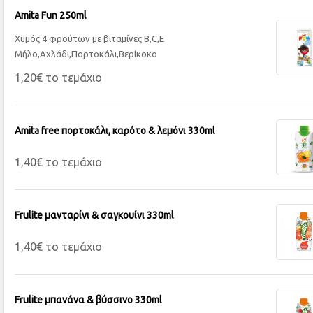
Amita Fun 250ml
Χυμός 4 φρούτων με βιταμίνες B,C,E
Μήλο,Αχλάδι,Πορτοκάλι,Βερίκοκο
1,20€ το τεμάχιο
Amita free πορτοκάλι, καρότο & λεμόνι 330ml
1,40€ το τεμάχιο
Frulite μανταρίνι & σαγκουίνι 330ml
1,40€ το τεμάχιο
Frulite μπανάνα & βύσσινο 330ml