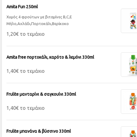
Amita Fun 250ml
Χυμός 4 φρούτων με βιταμίνες B,C,E
Μήλο,Αχλάδι,Πορτοκάλι,Βερίκοκο
1,20€ το τεμάχιο
Amita free πορτοκάλι, καρότο & λεμόνι 330ml
1,40€ το τεμάχιο
Frulite μανταρίνι & σαγκουίνι 330ml
1,40€ το τεμάχιο
Frulite μπανάνα & βύσσινο 330ml